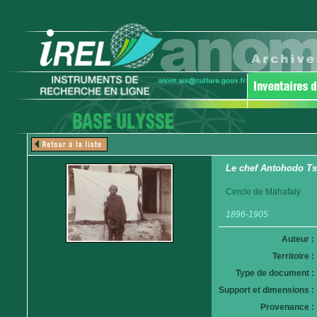
Le chef Antohodo 
Cercle de Mahafaly
1896-1905
Auteur :
Territoire :
Type de document :
Support et dimensions :
Provenance :