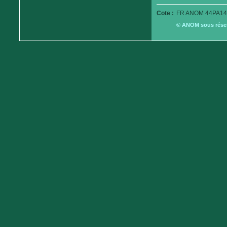
Cote :
FR ANOM 44PA14
© ANOM sous réserv