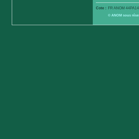
Cote :
FR ANOM 44PA14
© ANOM sous réserv