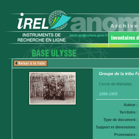
Groupe de la tribu 
Cercle de Mahafaly.
1896-1905
Auteur :
Territoire :
Type de document :
Support et dimensions :
Provenance :