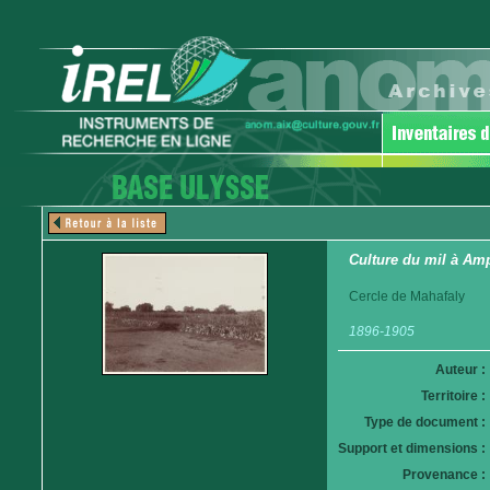
Culture du mil à Am
Cercle de Mahafaly
1896-1905
Auteur :
Territoire :
Type de document :
Support et dimensions :
Provenance :