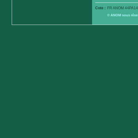
Cote :
FR ANOM 44PA14
© ANOM sous réserv