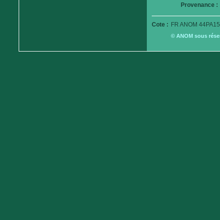
Provenance :
Cote :
FR ANOM 44PA15
© ANOM sous réserv