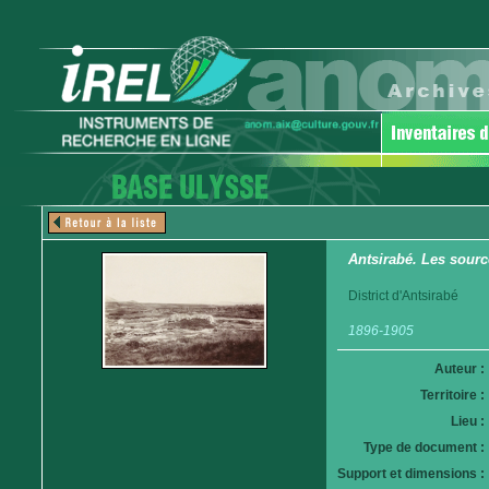
Antsirabé. Les sour
District d'Antsirabé
1896-1905
Auteur :
Territoire :
Lieu :
Type de document :
Support et dimensions :