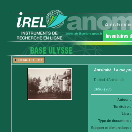
Antsirabé. La rue pri
District d'Antsirabé
1896-1905
Auteur :
Territoire :
Lieu :
Type de document :
Support et dimensions :