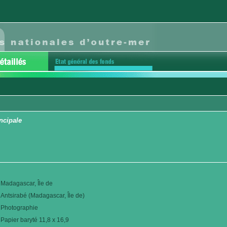
ncipale
Madagascar, Île de
Antsirabé (Madagascar, Île de)
Photographie
Papier baryté 11,8 x 16,9