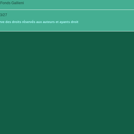
Fonds Gallieni
3/27
e des droits réservés aux auteurs et ayants droit