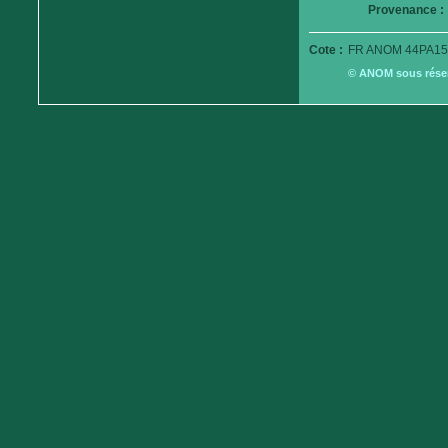
Provenance :
Cote :
FR ANOM 44PA15
© ANOM sous réserv