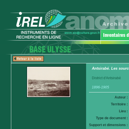
Antsirabé. Les sour
District d'Antsirabé
1896-1905
Auteur :
Territoire :
Lieu :
Type de document :
Support et dimensions :