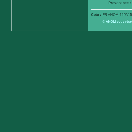
Provenance :
Cote :
FR ANOM 44PA15
© ANOM sous réserv