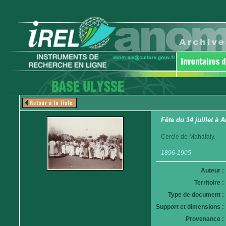
Fête du 14 juillet à
Cercle de Mahafaly.
1896-1905
Auteur :
Territoire :
Type de document :
Support et dimensions :
Provenance :