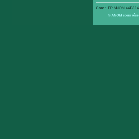
Cote :
FR ANOM 44PA14
© ANOM sous réserv