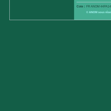
Cote :
FR ANOM 44PA14
© ANOM sous réserv