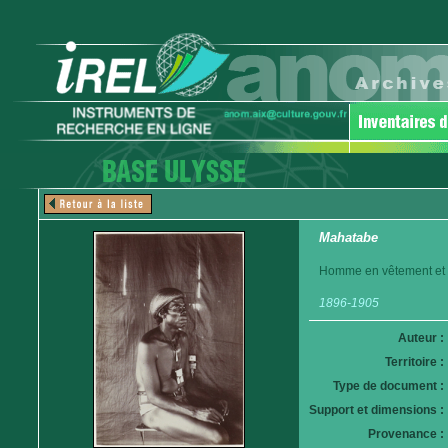
Mahatabe
Homme en vêtement et c
1896-1905
Auteur :
Territoire :
Type de document :
Support et dimensions :
Provenance :