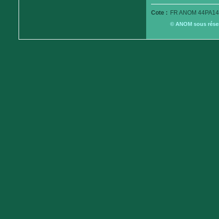
Cote :
FR ANOM 44PA14
© ANOM sous réserv