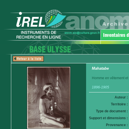
Mahatabe
Homme en vêtement et c
1896-1905
Auteur :
Territoire :
Type de document :
Support et dimensions :
Provenance :