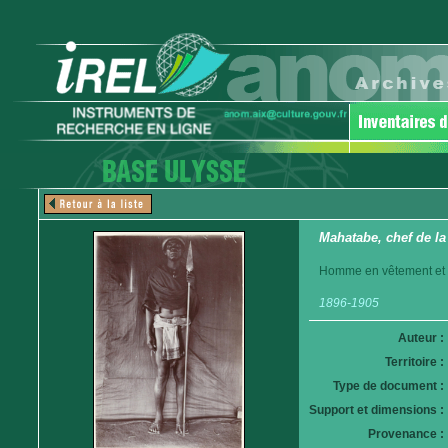
Mahatabe, chef de l
Homme en vêtement et c
1896-1905
Auteur :
Territoire :
Type de document :
Support et dimensions :
Provenance :