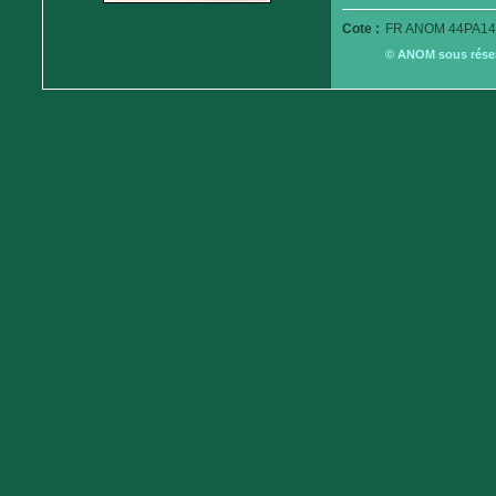
Cote :
FR ANOM 44PA14
© ANOM sous réserv