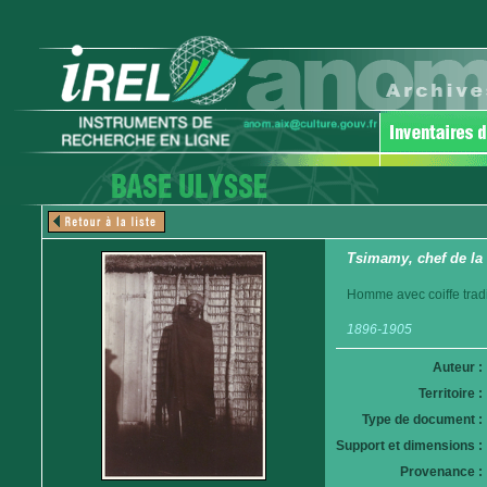
Tsimamy, chef de la
Homme avec coiffe tradi
1896-1905
Auteur :
Territoire :
Type de document :
Support et dimensions :
Provenance :