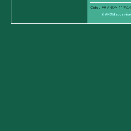
Cote :
FR ANOM 44PA14
© ANOM sous réserv