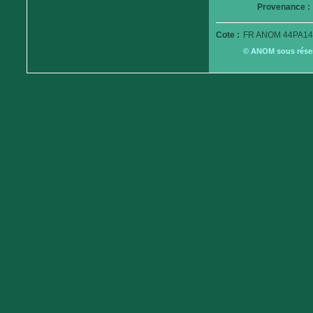
Provenance :
Cote :
FR ANOM 44PA14
© ANOM sous réserv