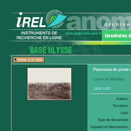
Panorama du poste 
Cercle de Mahafaly
1896-1905
Auteur :
Territoire :
Lieu :
Type de document :
Support et dimensions :