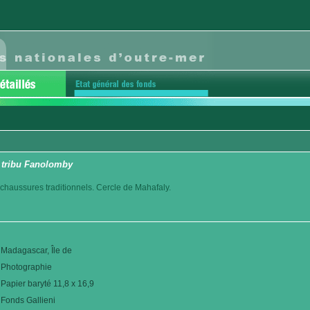
a tribu Fanolomby
haussures traditionnels. Cercle de Mahafaly.
Madagascar, Île de
Photographie
Papier baryté 11,8 x 16,9
Fonds Gallieni