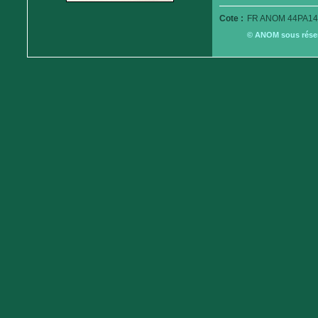
Cote :
FR ANOM 44PA14
© ANOM sous réserv