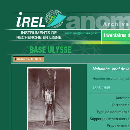
Mahatabe, chef de l
Homme en vêtement et c
1896-1905
Auteur :
Territoire :
Type de document :
Support et dimensions :
Provenance :