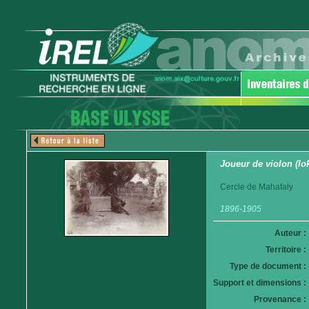
Joueur de violon (lo
Cercle de Mahafaly
1896-1905
Auteur :
Territoire :
Type de document :
Support et dimensions :
Provenance :