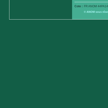
Cote :
FR ANOM 44PA14
© ANOM sous réserv