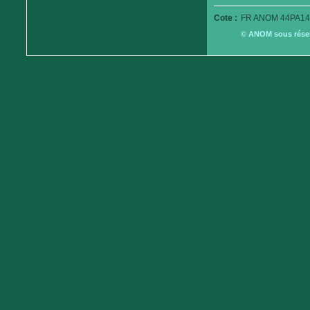
Cote :
FR ANOM 44PA14
© ANOM sous réserv