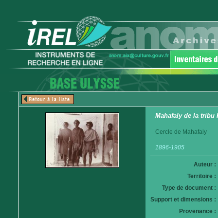
Mahafaly de la trib
Cercle de Mahafaly
1896-1905
Auteur :
Territoire :
Type de document :
Support et dimensions :
Provenance :