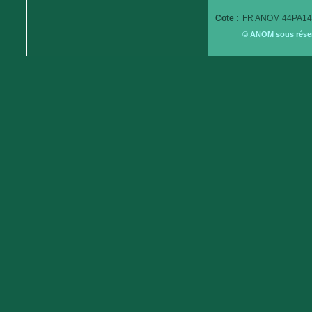
Cote :
FR ANOM 44PA14
© ANOM sous réserv