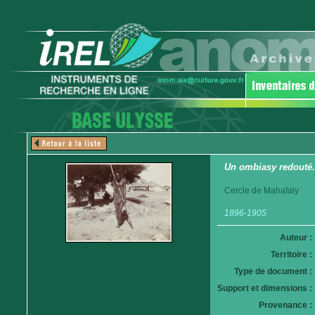
Un ombiasy redouté
Cercle de Mahafaly
1896-1905
Auteur :
Territoire :
Type de document :
Support et dimensions :
Provenance :