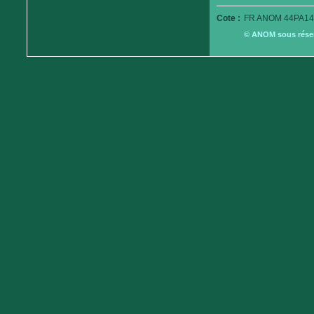
Cote :
FR ANOM 44PA14
© ANOM sous réserv