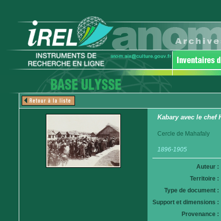
Kabary avec le chef 
Cercle de Mahafaly
1896-1905
Auteur :
Territoire :
Type de document :
Support et dimensions :
Provenance :