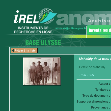
Mahafaly de la trib
Cercle de Mahafaly
1896-1905
Auteur :
Territoire :
Type de document :
Support et dimensions :
Provenance :