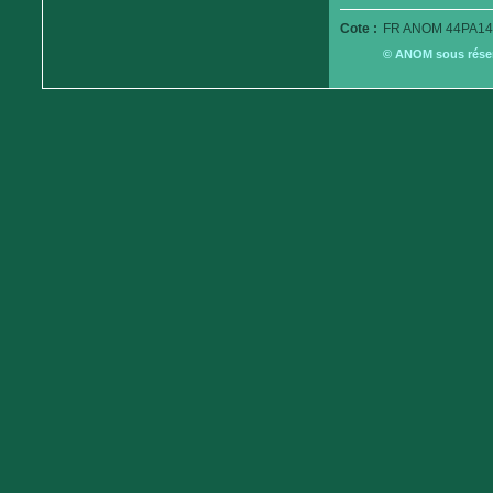
Cote :
FR ANOM 44PA14
© ANOM sous réserv