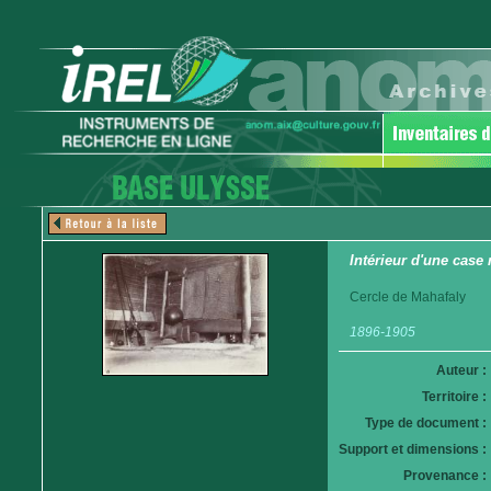
Intérieur d'une case
Cercle de Mahafaly
1896-1905
Auteur :
Territoire :
Type de document :
Support et dimensions :
Provenance :