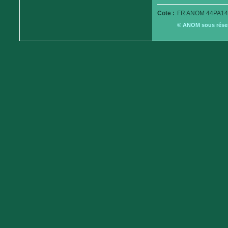
Cote :
FR ANOM 44PA14
© ANOM sous réserv