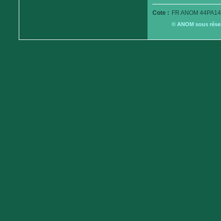
Cote :
FR ANOM 44PA14
© ANOM sous réserv