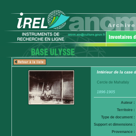
Intérieur de la case
Cercle de Mahafaly
1896-1905
Auteur :
Territoire :
Type de document :
Support et dimensions :
Provenance :