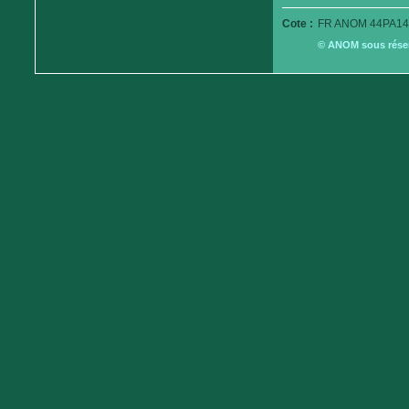
Cote :
FR ANOM 44PA14
© ANOM sous réserv