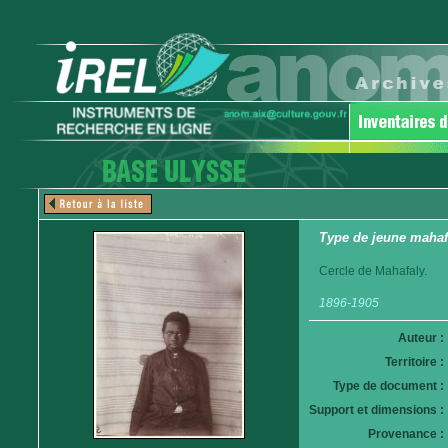
Type de jeune mahaf
Cercle de Mahafaly.
1896-1905
Auteur :
Territoire :
Type de document :
Support et dimensions :
Provenance :