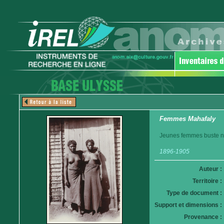
Femmes Mahafaly
Jeunes femmes buste nu 
1896-1905
Auteur :
Territoire :
Type de document :
Support et dimensions :
Provenance :