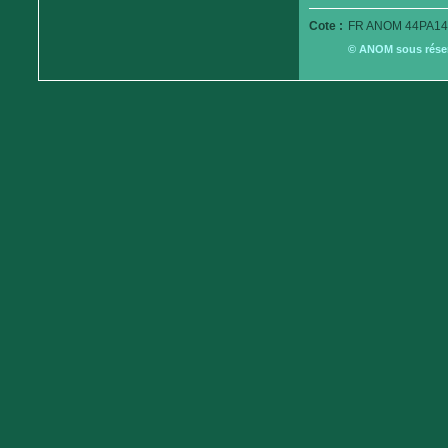
Cote :
FR ANOM 44PA14
© ANOM sous réserv