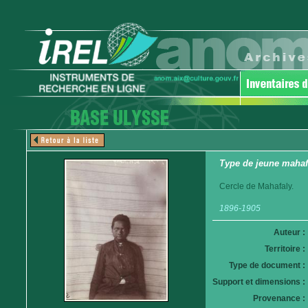
Type de jeune mahaf
Cercle de Mahafaly.
1896-1905
Auteur :
Territoire :
Type de document :
Support et dimensions :
Provenance :