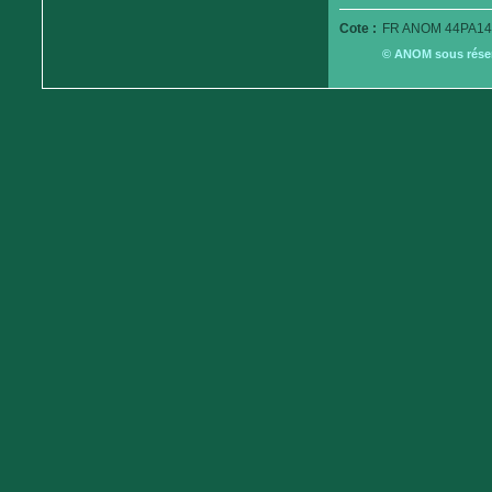
Cote :
FR ANOM 44PA14
© ANOM sous réserv