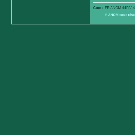
Cote :
FR ANOM 44PA14
© ANOM sous réserv