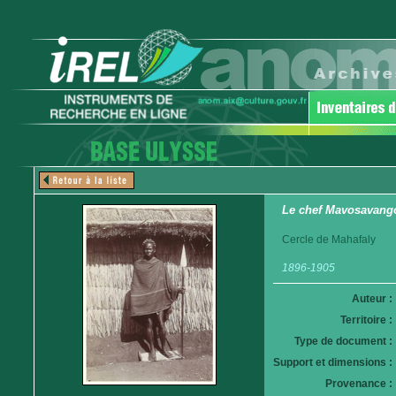
Le chef Mavosavang
Cercle de Mahafaly
1896-1905
Auteur :
Territoire :
Type de document :
Support et dimensions :
Provenance :