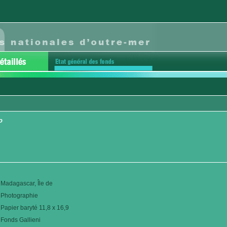
o
Madagascar, Île de
Photographie
Papier baryté 11,8 x 16,9
Fonds Gallieni