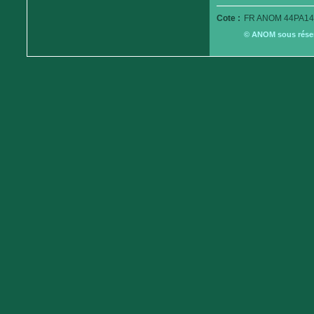
Cote :
FR ANOM 44PA14
© ANOM sous réserv