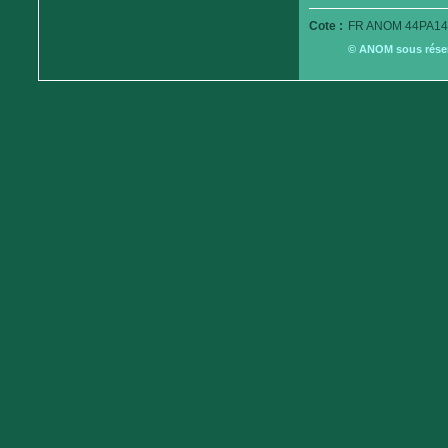
Cote :
FR ANOM 44PA14
© ANOM sous réserv