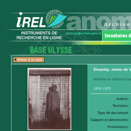
Sinaotsy, neveu de 
Homme en vêtement trad
1896-1905
Auteur :
Territoire :
Type de document :
Support et dimensions :
Provenance :