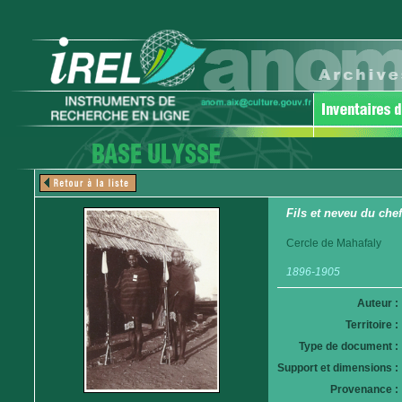
Fils et neveu du che
Cercle de Mahafaly
1896-1905
Auteur :
Territoire :
Type de document :
Support et dimensions :
Provenance :