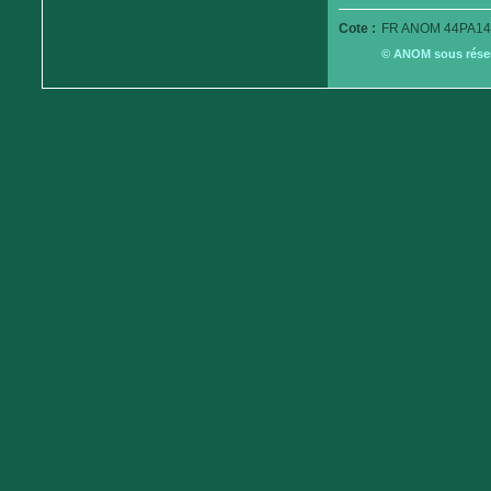
Cote :
FR ANOM 44PA14
© ANOM sous réserv