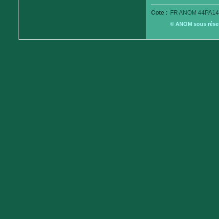
Cote :
FR ANOM 44PA14
© ANOM sous réserv