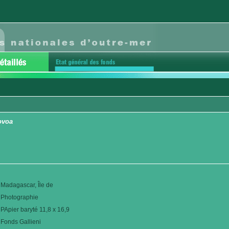
ovoa
Madagascar, Île de
Photographie
PApier baryté 11,8 x 16,9
Fonds Gallieni