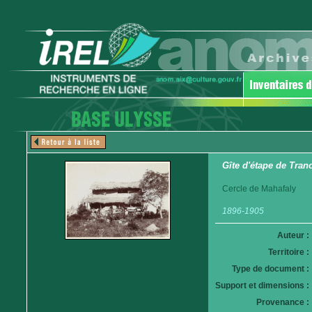
Gîte d'étape de Tran
Cercle de Mahafaly
1896-1905
Auteur :
Territoire :
Type de document :
Support et dimensions :
Provenance :