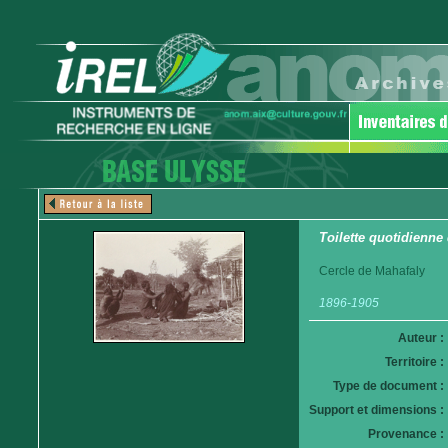
Toilette quotidienne
Cercle de Mahafaly
1896-1905
Auteur :
Territoire :
Type de document :
Support et dimensions :
Provenance :