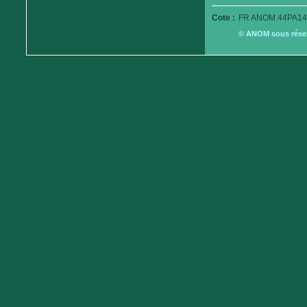
Cote :
FR ANOM 44PA14
© ANOM sous réserv