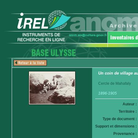
Un coin de village a
Cercle de Mahafaly
1896-1905
Auteur :
Territoire :
Type de document :
Support et dimensions :
Provenance :