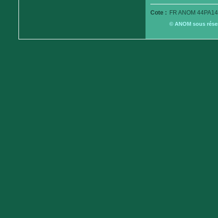
Cote :
FR ANOM 44PA14
© ANOM sous réserv