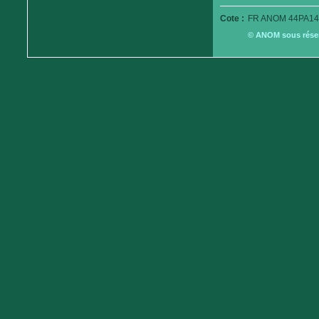
Cote :
FR ANOM 44PA14
© ANOM sous réserv