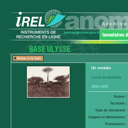
Un vontaka
Cercle de Mahafaly
1896-1905
Auteur :
Territoire :
Type de document :
Support et dimensions :
Provenance :