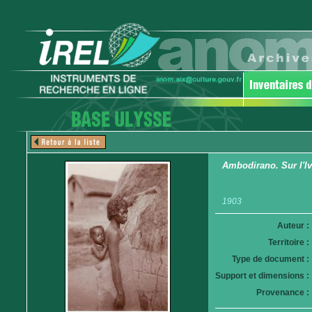
Ambodirano. Sur l'I
1903
Auteur :
Territoire :
Type de document :
Support et dimensions :
Provenance :