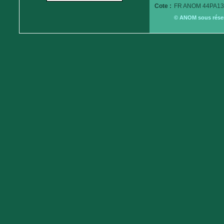
Cote :
FR ANOM 44PA13
© ANOM sous réserv