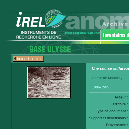
Une source sulfureus
Cercle de Mahafaly
1896-1905
Auteur :
Territoire :
Type de document :
Support et dimensions :
Provenance :