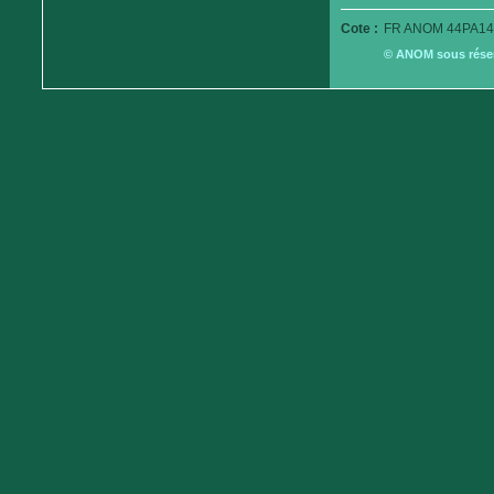
Cote :
FR ANOM 44PA14
© ANOM sous réserv