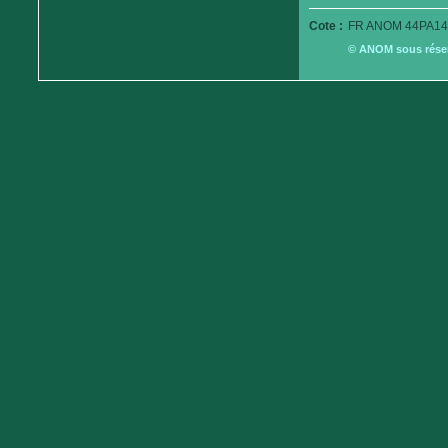
Cote :
FR ANOM 44PA14
© ANOM sous réserv