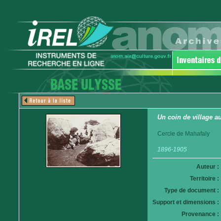
Un coin de village a
Cercle de Mahafaly
1896-1905
Auteur :
Territoire :
Type de document :
Support et dimensions :
Provenance :