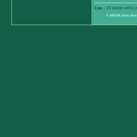
Cote :
FR ANOM 44PA13
© ANOM sous réserv