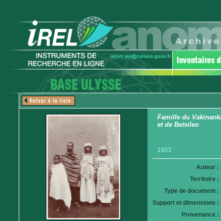
Famille du Vakinanka
et de Betsileo
1903
Auteur :
Territoire :
Type de document :
Support et dimensions :
Provenance :