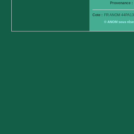
Provenance :
Cote :
FR ANOM 44PA13
© ANOM sous réserv