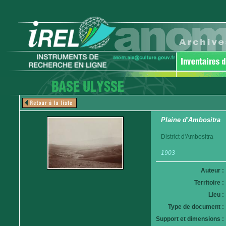
Plaine d'Ambositra
District d'Ambositra
1903
Auteur :
Territoire :
Lieu :
Type de document :
Support et dimensions :