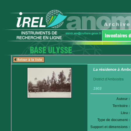
La résidence à Ambo
District d'Ambositra
1903
Auteur :
Territoire :
Lieu :
Type de document :
Support et dimensions :