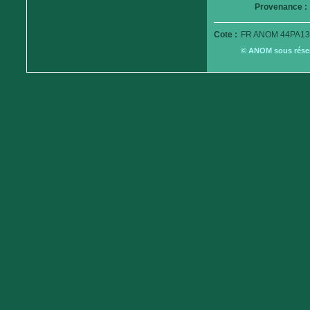
Provenance :
Cote :
FR ANOM 44PA13
© ANOM sous réserv