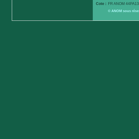
Cote :
FR ANOM 44PA13
© ANOM sous réserv