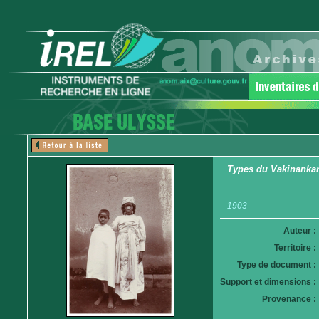
Types du Vakinankara
1903
Auteur :
Territoire :
Type de document :
Support et dimensions :
Provenance :