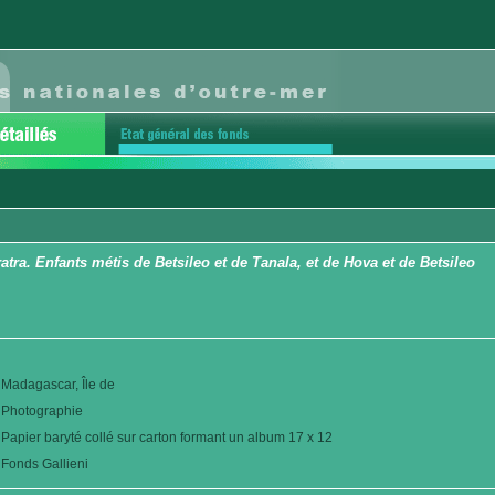
tra. Enfants métis de Betsileo et de Tanala, et de Hova et de Betsileo
Madagascar, Île de
Photographie
Papier baryté collé sur carton formant un album 17 x 12
Fonds Gallieni