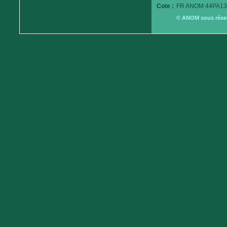
Cote :
FR ANOM 44PA13
© ANOM sous réserv