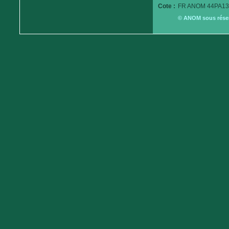
Cote :
FR ANOM 44PA13
© ANOM sous réserv