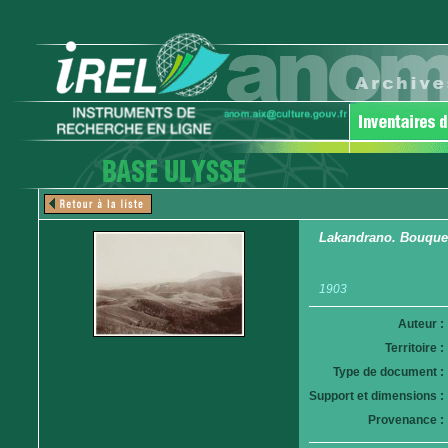
Lakandrano. Bouquets 
1903
Auteur :
Territoire :
Type de document :
Support et dimensions :
Provenance :