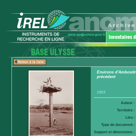
Environs d'Ambositr
précédent
1903
Auteur :
Territoire :
Lieu :
Type de document :
Support et dimensions :