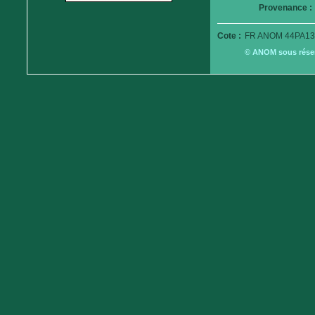
Provenance :
Cote :
FR ANOM 44PA13
© ANOM sous réserv