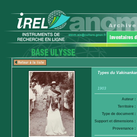
Types du Vakinankara
1903
Auteur :
Territoire :
Type de document :
Support et dimensions :
Provenance :