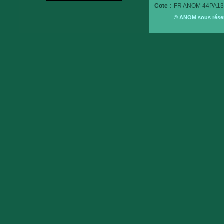
Cote :
FR ANOM 44PA13
© ANOM sous réserv