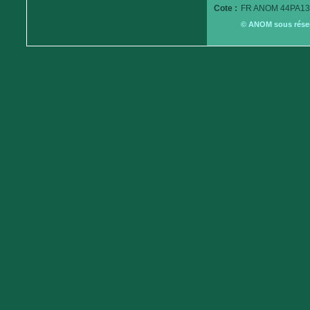
Cote :
FR ANOM 44PA13
© ANOM sous réserv