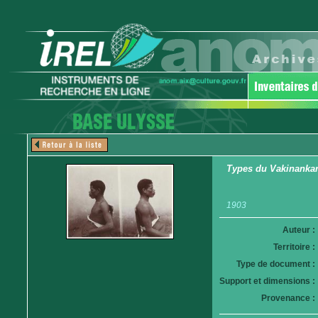
Types du Vakinankar
1903
Auteur :
Territoire :
Type de document :
Support et dimensions :
Provenance :