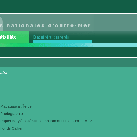
atra
Madagascar, Île de
Photographie
Papier baryté collé sur carton formant un album 17 x 12
Fonds Gallieni