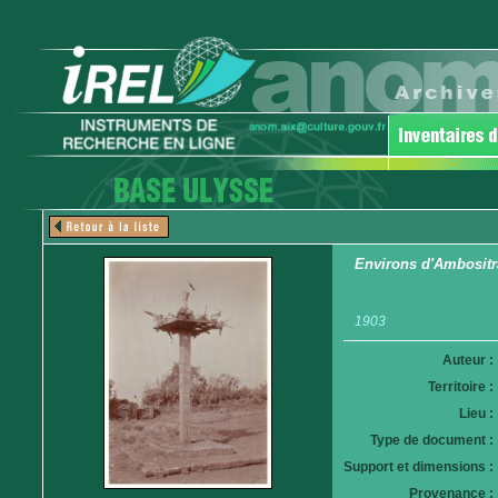
Environs d'Ambositra
1903
Auteur :
Territoire :
Lieu :
Type de document :
Support et dimensions :
Provenance :