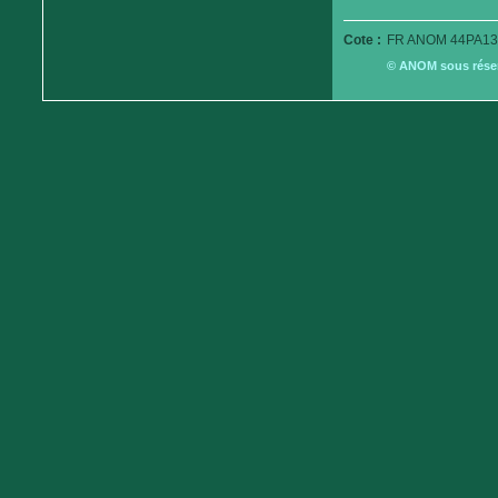
Cote :
FR ANOM 44PA13
© ANOM sous réserv