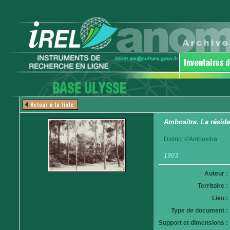
Ambositra. La résid
District d'Ambositra
1903
Auteur :
Territoire :
Lieu :
Type de document :
Support et dimensions :