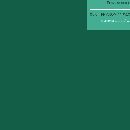
Provenance :
Cote :
FR ANOM 44PA13
© ANOM sous réserv