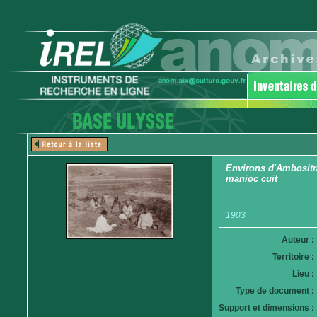
Environs d'Ambositra
manioc cuit
1903
Auteur :
Territoire :
Lieu :
Type de document :
Support et dimensions :