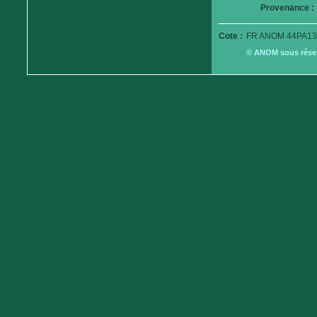
Provenance :
Cote :
FR ANOM 44PA13
© ANOM sous réserv