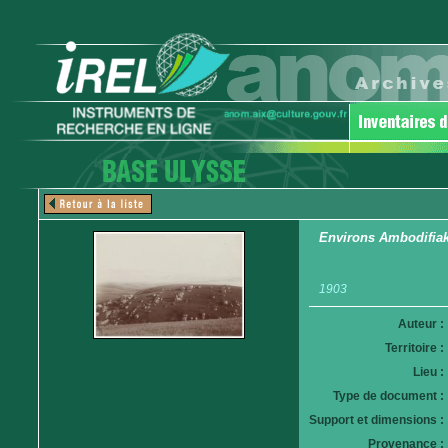
Environs Ambodifia
1903
Auteur :
Territoire :
Lieu :
Type de document :
Support et dimensions :
Provenance :