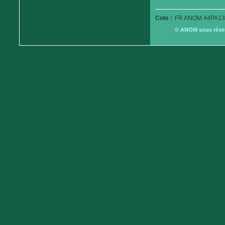
Cote :
FR ANOM 44PA13
© ANOM sous réserv