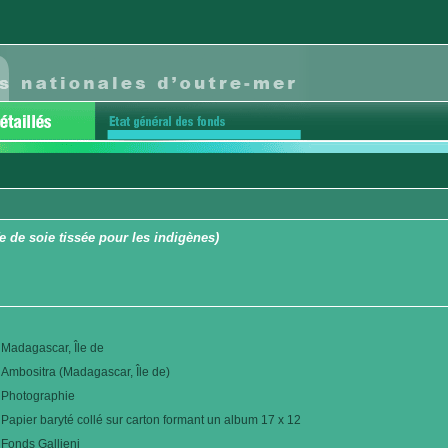
 de soie tissée pour les indigènes)
Madagascar, Île de
Ambositra (Madagascar, Île de)
Photographie
Papier baryté collé sur carton formant un album 17 x 12
Fonds Gallieni