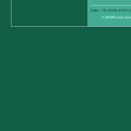
Cote :
FR ANOM 44PA13
© ANOM sous réserv