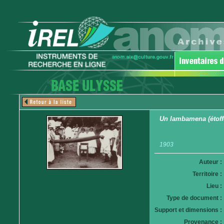
Un lambamena (étoffe
1903
Auteur :
Territoire :
Lieu :
Type de document :
Support et dimensions :
Provenance :