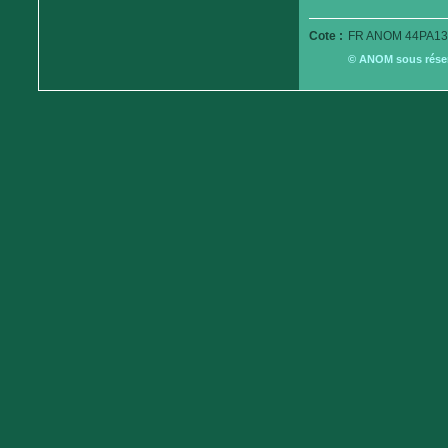
Cote :
FR ANOM 44PA13
© ANOM sous réserv