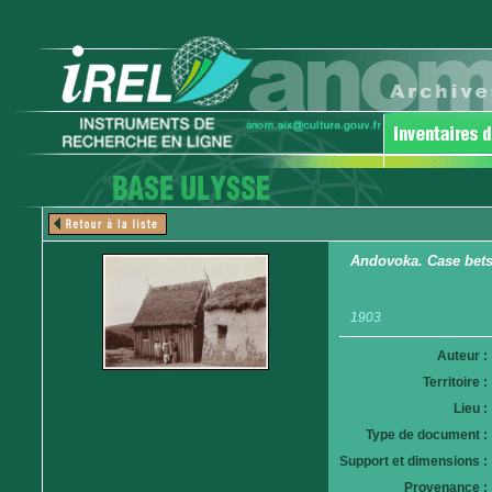
Andovoka. Case bets
1903
Auteur :
Territoire :
Lieu :
Type de document :
Support et dimensions :
Provenance :