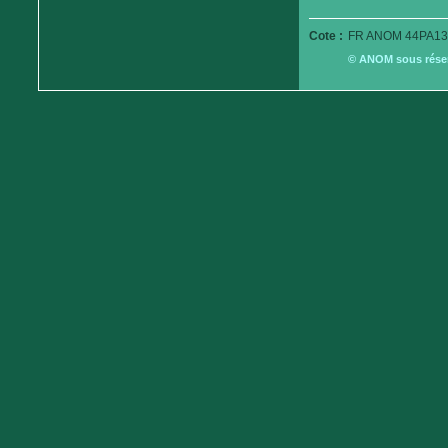
Cote :
FR ANOM 44PA13
© ANOM sous réserv