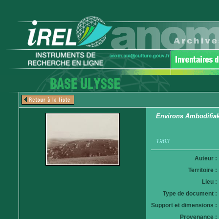
Environs Ambodifia
1903
Auteur :
Territoire :
Lieu :
Type de document :
Support et dimensions :
Provenance :